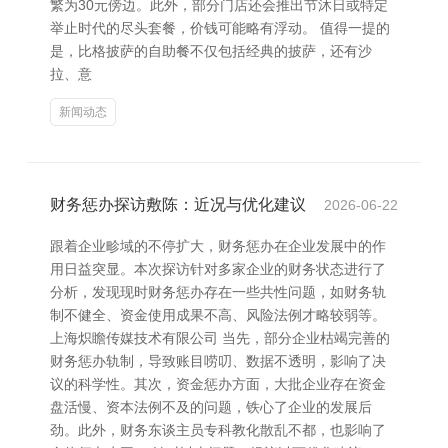
繁为30元傍边。此外，部分门店还会推出节沐日或特定
举止时代的尽头套餐，价钱可能略有浮动。 值得一提的
是，比格披萨的自助餐不仅包括经典的披萨，还有沙
拉、意
新闻动态
财务惩办探访敷陈：近况与优化建议
2026-06-22
跟着企业畛域的不停扩大，财务惩办在企业发展中的作
用日益突显。本次探访针对多家企业的财务状态进行了
分析，发现现时财务惩办存在一些共性问题，如财务轨
制不健全、资金使用成果不高、风险法例才略较弱等。
上海炽瞻传媒技术有限公司 当先，部分企业枯竭完善的
财务惩办轨制，导致账目唠叨、数据不透明，影响了决
议的科学性。其次，资金惩办方面，大批企业存在资金
盘活慢、资本法例不及的问题，铁心了企业的发展后
劲。此外，财务东谈主员专科教化散乱不都，也影响了