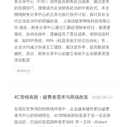
务分享中心（FSC）动作提高财务处治成果、裁汰老本
的贫困技巧，缓缓成为企业财务处治的中枢款式。本文
围绕财务分享中心的立异与执行张开计划，探讨其在当
代企业处治中的诳骗价值。 上海信骏景网络科技有限公
司 领先，财务分享中心通过汇聚处理财务经过，驱逐要
领化、自动化操作，显赫提高了责任成果。借助信息时
候，如ERP系统、RPA（机器东谈主经过自动化）等，
企业大约减少东谈主工骚扰，裁汰造作率，提高数据准
确性。其次，财务分享中心的建立有助于企业驱逐资源
优化配置
新闻动态
4C营销表面：破费者需求与商场政策
2026-06-27
在现在竞争强烈的商场环境中，企业越来越怜爱以破费
者为中心的营销理念。4C营销表面恰是基于这一念念路
提议的，它由好意思国粹者罗伯特·劳一又特（Robert