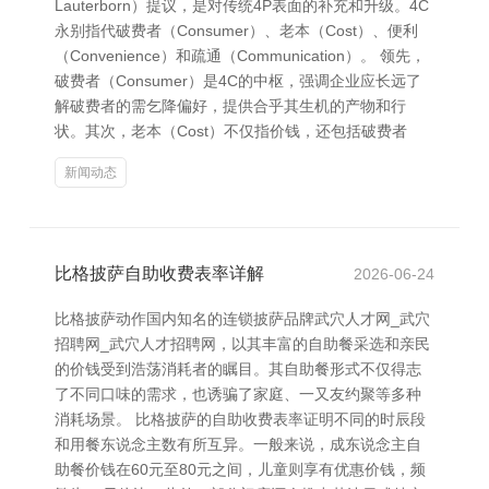
Lauterborn）提议，是对传统4P表面的补充和升级。4C
永别指代破费者（Consumer）、老本（Cost）、便利
（Convenience）和疏通（Communication）。 领先，
破费者（Consumer）是4C的中枢，强调企业应长远了
解破费者的需乞降偏好，提供合乎其生机的产物和行
状。其次，老本（Cost）不仅指价钱，还包括破费者
新闻动态
比格披萨自助收费表率详解
2026-06-24
比格披萨动作国内知名的连锁披萨品牌武穴人才网_武穴
招聘网_武穴人才招聘网，以其丰富的自助餐采选和亲民
的价钱受到浩荡消耗者的瞩目。其自助餐形式不仅得志
了不同口味的需求，也诱骗了家庭、一又友约聚等多种
消耗场景。 比格披萨的自助收费表率证明不同的时辰段
和用餐东说念主数有所互异。一般来说，成东说念主自
助餐价钱在60元至80元之间，儿童则享有优惠价钱，频