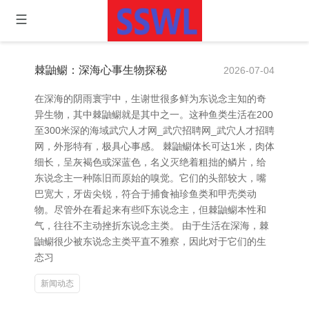
棘鼬鳚：深海心事生物探秘
2026-07-04
在深海的阴雨寰宇中，生谢世很多鲜为东说念主知的奇
异生物，其中棘鼬鳚就是其中之一。这种鱼类生活在200
至300米深的海域武穴人才网_武穴招聘网_武穴人才招聘
网，外形特有，极具心事感。 棘鼬鳚体长可达1米，肉体
细长，呈灰褐色或深蓝色，名义灭绝着粗拙的鳞片，给
东说念主一种陈旧而原始的嗅觉。它们的头部较大，嘴
巴宽大，牙齿尖锐，符合于捕食袖珍鱼类和甲壳类动
物。尽管外在看起来有些吓东说念主，但棘鼬鳚本性和
气，往往不主动挫折东说念主类。 由于生活在深海，棘
鼬鳚很少被东说念主类平直不雅察，因此对于它们的生
态习
新闻动态