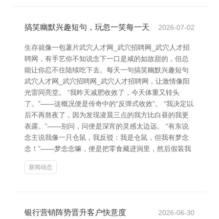
搞笑幽默兴趣短句，玩忽一笑每一天
2026-07-02
生存就像一包薯片武穴人才网_武穴招聘网_武穴人才招
聘网，有手艺你不知说念下一口是咸的如故甜的，但总
能让你忍不住陆续吃下去。每天一句搞笑幽默兴趣短句
武穴人才网_武穴招聘网_武穴人才招聘网，让激情像阳
光雷同亮堂。 “我昨天减肥收效了，今天体重又转头
了。”——这概况便是传奇中的“反弹式收效”。 “我决定以
后不再熬夜了，因为发现凌晨三点的我方比白昼的我更
表露。”——别问，问便是深宵的灵感太边远。 “有东说
念主说我像一只仓鼠，我反驳：我是仓鼠，但我有梦念
念！”——梦念念嘛，便是把零食藏进洞里，然后假装我
新闻动态
银行营销阵势晋升客户快意度
2026-06-30