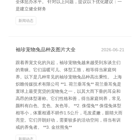
全体惩办水平。 针对以上问题，提议以下优化建议：一
是建立健全财务
新闻动态
袖珍宠物兔品种及图片大全
2026-06-21
跟着养宠文化的兴起，袖珍宠物兔越来越受到东谈主们
的青睐。它们温暖可儿、体型工致，相等得当家庭饲
养。以下是几种常见的袖珍宠物兔品种高出秉性。 上海
炽瞻传媒技术有限公司 **1. 荷兰垂耳兔** 荷兰垂耳兔是
寰球上最受宽贷的宠物兔之一，以其大而下垂的耳朵和
高昂的体型著称。它们性格和善，得当家庭饲养，常见
颜料有白色、玄色、灰色等。 **2. 侏儒兔** 侏儒兔体型
相等小，体重相通不耕作1.5公斤，毛发柔嫩，眼睛大而
亮堂。它们开朗好动，需要较多的活动空间，得当有训
戒的养兔者。 **3. 金丝熊兔**
新闻动态