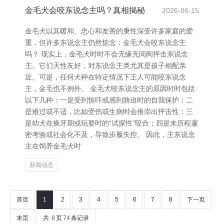
金毛犬会咬东说念主吗？真相揭秘
2026-06-15
金毛犬以其暖和、忠心和友善的秉性深受许多家庭的爱
重，但许多东说念主仍然惦念：金毛犬会咬东说念主
吗？ 现实上，金毛犬时时不会无缘无闾阎抨击东说念
主。它们天性友好，对东说念主类尤其是孩子相配亲
近。可是，任何犬种在特定情况下王人可能咬东说念
主，金毛也不例外。 金毛犬咬东说念主的原因时时包括
以下几种：一是受到惊吓或感到胁迫时的自我保护；二
是难过或不适，比如受伤或生病时会推崇出抨击性；三
是幼犬在换牙期或玩耍时的“试探性”咬合；四是未历程邃
密考验或社会化不及，导致步履失控。 因此，主东说念
主在饲养金毛犬时
新闻动态
首页
1
2
3
4
5
6
7
8
下一页
末页
共
8
页
74
条记录